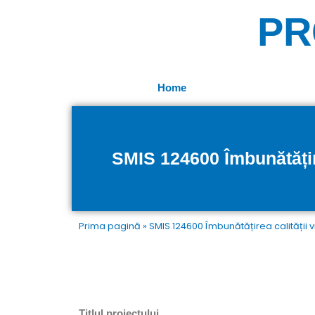
Skip
PR
to
content
Home
SMIS 124600 Îmbunătățirea
Prima pagină
»
SMIS 124600 Îmbunătățirea calității vi
Titlul proiectului