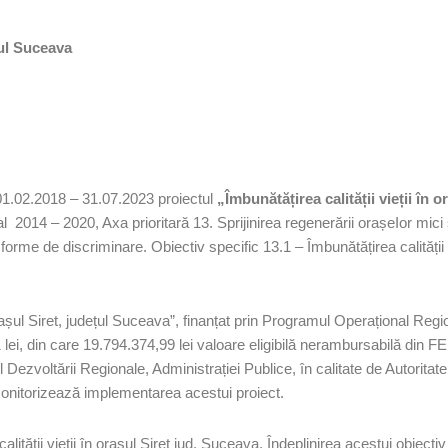
ețul Suceava
1.02.2018 – 31.07.2023 proiectul
„Îmbunătățirea calității vieții în 
 2014 – 2020, Axa prioritară 13. Sprijinirea regenerării orașeIor mici ș
forme de discriminare. Obiectiv specific 13.1 – Îmbunătățirea calității vi
în orașul Siret, județul Suceava”, finanțat prin Programul Operațional 
21 lei, din care 19.794.374,99 lei valoare eligibilă nerambursabilă di
l Dezvoltării Regionale, Administrației Publice, în calitate de Autorit
onitorizează implementarea acestui proiect.
alității vieții în orașul Siret jud. Suceava. Îndeplinirea acestui obiect