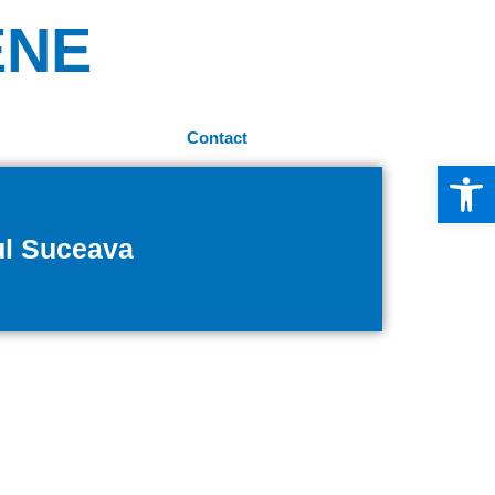
ENE
Contact
Deschide b
țul Suceava