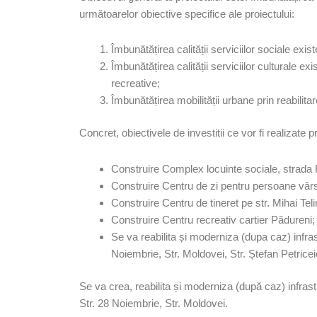
următoarelor obiective specifice ale proiectului:
Îmbunătățirea calității serviciilor sociale exis
Îmbunătățirea calității serviciilor culturale exi
recreative;
Îmbunătățirea mobilității urbane prin reabilit
Concret, obiectivele de investitii ce vor fi realizate p
Construire Complex locuinte sociale, strada 
Construire Centru de zi pentru persoane vârst
Construire Centru de tineret pe str. Mihai Tel
Construire Centru recreativ cartier Pădureni;
Se va reabilita și moderniza (dupa caz) infrast
Noiembrie, Str. Moldovei, Str. Ștefan Petrice
Se va crea, reabilita și moderniza (după caz) infrastr
Str. 28 Noiembrie, Str. Moldovei.