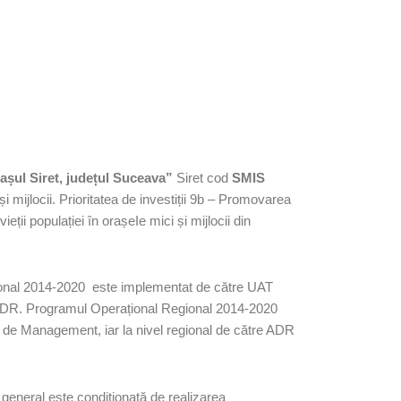
orașul Siret, județul Suceava”
Siret cod
SMIS
i mijlocii. Prioritatea de investiții 9b – Promovarea
eții populației în orașeIe mici și mijlocii din
Regional 2014-2020 este implementat de către UAT
n FEDR. Programul Operațional Regional 2014-2020
ate de Management, iar la nivel regional de către ADR
iv general este condiționată de realizarea