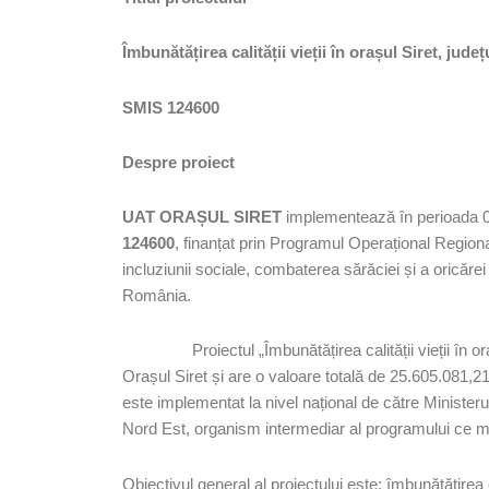
Îmbunătățirea calității vieții în orașul Siret, jud
SMIS 124600
Despre proiect
UAT ORAȘUL SIRET
implementează în perioada 0
124600
, finanțat prin Programul Operațional Regional
incluziunii sociale, combaterea sărăciei și a oricărei 
România.
Proiectul „Îmbunătățirea calității vieții 
Orașul Siret și are o valoare totală de 25.605.081,
este implementat la nivel național de către Ministeru
Nord Est, organism intermediar al programului ce m
Obiectivul general al proiectului este: îmbunătățirea c