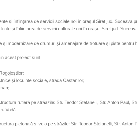
tente și înființarea de servicii sociale noi în orașul Siret jud. Suceava p
stente și înființarea de servicii culturale noi în orașul Siret jud. Suceav
are și modernizare de drumuri și amenajare de trotuare și piste pentru b
rin acest proiect sunt:
Rogojeștilor;
nice și locuinte sociale, strada Castanilor;
iman;
ructura rutieră pe străazile: Str. Teodor Stefanelli, Str. Anton Paul, Str
icu Vodă.
uctura pietonală și velo pe străzile: Str. Teodor Stefanelli, Str. Anton P