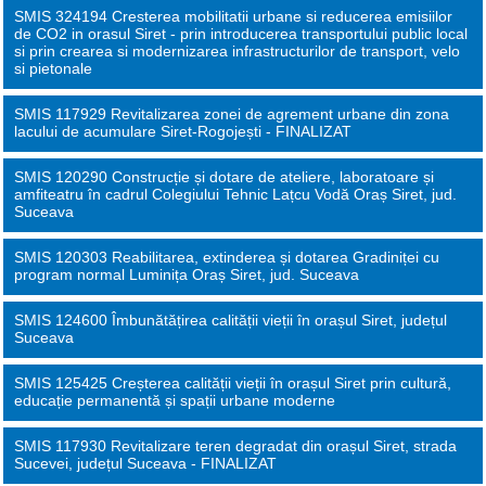
SMIS 324194 Cresterea mobilitatii urbane si reducerea emisiilor
de CO2 in orasul Siret - prin introducerea transportului public local
si prin crearea si modernizarea infrastructurilor de transport, velo
si pietonale
SMIS 117929 Revitalizarea zonei de agrement urbane din zona
lacului de acumulare Siret-Rogojești - FINALIZAT
SMIS 120290 Construcție și dotare de ateliere, laboratoare și
amfiteatru în cadrul Colegiului Tehnic Lațcu Vodă Oraș Siret, jud.
Suceava
SMIS 120303 Reabilitarea, extinderea și dotarea Gradiniței cu
program normal Luminița Oraș Siret, jud. Suceava
SMIS 124600 Îmbunătățirea calității vieții în orașul Siret, județul
Suceava
SMIS 125425 Creșterea calității vieții în orașul Siret prin cultură,
educație permanentă și spații urbane moderne
SMIS 117930 Revitalizare teren degradat din orașul Siret, strada
Sucevei, județul Suceava - FINALIZAT