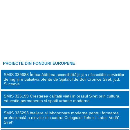
PROIECTE DIN FONDURI EUROPENE
SMIS 339688 Îmbunătățirea accesibilității și a eficacității serviciilor
de îngrijire paliativă oferite de Spitalul de Boli Cronice Siret, jud.
Suceava
SMIS 325199 Cresterea calitatii vietii in orasul Siret prin cultura,
educatie permanenta si spatii urbane moderne
SMIS 335293 Ateliere și laboratoare moderne pentru formarea
profesională a elevilor din cadrul Colegiului Tehnic 'Lațcu Vodă'
Siret”