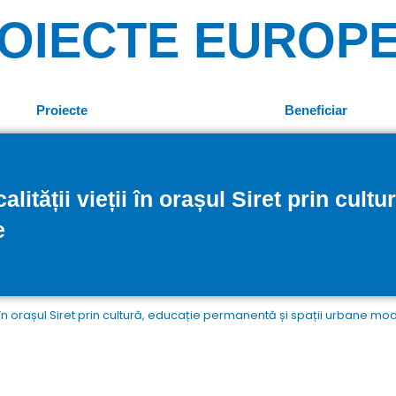
OIECTE EUROP
Proiecte
Beneficiar
ității vieții în orașul Siret prin cul
e
i în orașul Siret prin cultură, educație permanentă și spații urbane m