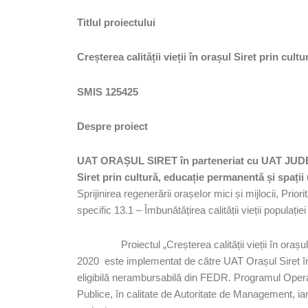
Titlul proiectului
Creșterea calității vieții în orașul Siret prin cu
SMIS 125425
Despre proiect
UAT ORAȘUL SIRET în parteneriat cu UAT J
Siret prin cultură, educație permanentă și spaț
Sprijinirea regenerării orașeIor mici și mijlocii, Pri
specific 13.1 – Îmbunătățirea calității vieții populație
Proiectul „Creșterea calității vieții în or
2020 este implementat de către UAT Orașul Siret în
eligibilă nerambursabilă din FEDR. Programul Operaț
Publice, în calitate de Autoritate de Management, i