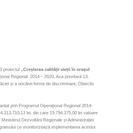
3 proiectul
„Creșterea calității vieții în orașul
ional Regional 2014 – 2020, Axa prioritară 13.
răciei și a oricărei forme de discriminare, Obiectiv
finanțat prin Programul Operațional Regional 2014-
313.710,13 lei, din care 19.794.375,00 lei valoare
inisterul Dezvoltării Regionale și Administrației
programului ce monitorizează implementarea acestui