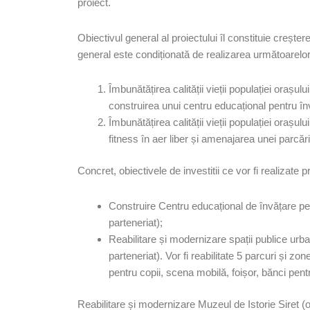
proiect.
Obiectivul general al proiectului îl constituie creșter
general este condiționată de realizarea următoarelor 
Îmbunătățirea calității vieții populației orașul
construirea unui centru educațional pentru în
Îmbunătățirea calității vieții populației orașul
fitness în aer liber și amenajarea unei parcări
Concret, obiectivele de investitii ce vor fi realizate p
Construire Centru educațional de învățare per
parteneriat);
Reabilitare și modernizare spații publice urba
parteneriat). Vor fi reabilitate 5 parcuri și zon
pentru copii, scena mobilă, foișor, bănci pen
Reabilitare și modernizare Muzeul de Istorie Siret (o