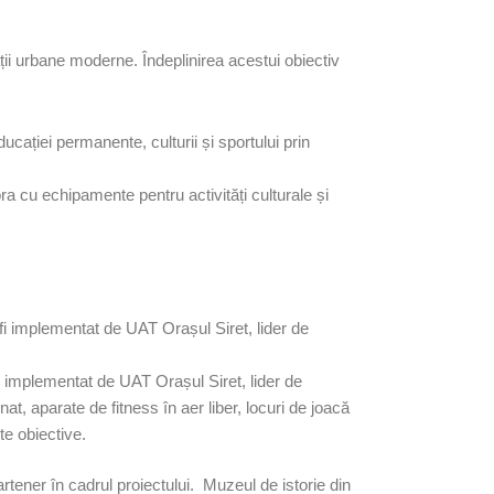
pații urbane moderne. Îndeplinirea acestui obiectiv
ducației permanente, culturii și sportului prin
tora cu echipamente pentru activități culturale și
fi implementat de UAT Orașul Siret, lider de
 fi implementat de UAT Orașul Siret, lider de
inat, aparate de fitness în aer liber, locuri de joacă
te obiective.
rtener în cadrul proiectului. Muzeul de istorie din