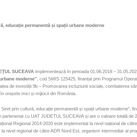
ltură, educație permanentă și spații urbane moderne
UDEȚUL SUCEAVA
implementează în perioada 01.06.2018 – 31.05.202
ii urbane moderne”
, cod SMIS 125425, finanțat prin Programul Operaț
oritatea de investiții 9b – Promovarea incluziunii sociale, combaterea să
i în orașeIe mici și mijlocii din România.
așul Siret prin cultură, educație permanentă și spații urbane moderne”, 
 parteneriat cu UAT JUDEȚUL SUCEAVA și are o valoare totală de 24.
ional Regional 2014-2020 este implementat la nivel național de către M
ar la nivel regional de către ADR Nord Est, organism intermediar al 