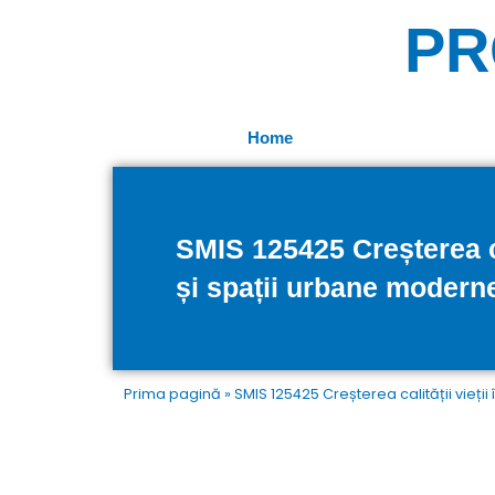
Skip
PR
to
content
Home
SMIS 125425 Creșterea cal
și spații urbane modern
Prima pagină
»
SMIS 125425 Creșterea calității vieți