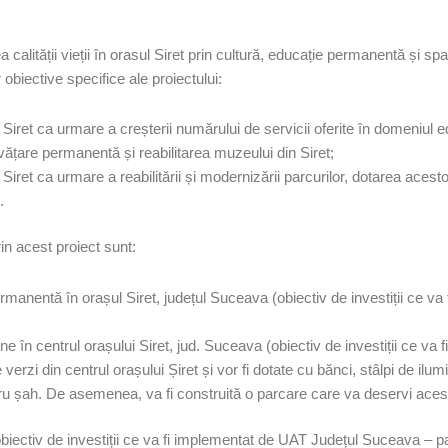
ea calității vieții în orasul Siret prin cultură, educație permanentă și s
obiective specifice ale proiectului:
ui Siret ca urmare a creșterii numărului de servicii oferite în domeniul e
vățare permanentă și reabilitarea muzeului din Siret;
ui Siret ca urmare a reabilitării și modernizării parcurilor, dotarea aces
.
rin acest proiect sunt:
manentă în orașul Siret, județul Suceava (obiectiv de investiții ce va 
ne în centrul orașului Siret, jud. Suceava (obiectiv de investiții ce va
e verzi din centrul orașului Șiret și vor fi dotate cu bănci, stâlpi de ilum
tru șah. De asemenea, va fi construită o parcare care va deservi aces
biectiv de investiții ce va fi implementat de UAT Județul Suceava – pa